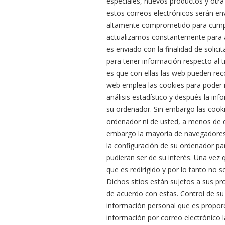
especiales, nuevos productos y otra
estos correos electrónicos serán en
altamente comprometido para cumpl
actualizamos constantemente para a
es enviado con la finalidad de solic
para tener información respecto al tr
es que con ellas las web pueden reco
web emplea las cookies para poder i
análisis estadístico y después la i
su ordenador. Sin embargo las cooki
ordenador ni de usted, a menos de q
embargo la mayoría de navegadores
la configuración de su ordenador par
pudieran ser de su interés. Una vez 
que es redirigido y por lo tanto no 
Dichos sitios están sujetos a sus pr
de acuerdo con estas. Control de su
información personal que es proporci
información por correo electrónico 