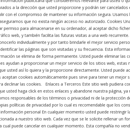
 información publicitaria que consideremos relevante para usted o qu
viados a la dirección que usted proporcione y podrán ser cancelados
ir con el compromiso de mantener su información segura. Usamos 
segurarnos que no exista ningún acceso no autorizado. Cookies Una 
itar permiso para almacenarse en su ordenador, al aceptar dicho ficher
áfico web, y también facilita las futuras visitas a una web recurrente
nocerlo individualmente y por tanto brindarle el mejor servicio pers
dentificar las páginas que son visitadas y su frecuencia. Esta infor
nformación se elimina de forma permanente. Usted puede eliminar las
es ayudan a proporcionar un mejor servicio de los sitios web, estas
ue usted así lo quiera y la proporcione directamente. Usted puede ac
 aceptan cookies automáticamente pues sirve para tener un mejor s
a declinar las cookies. Enlaces a Terceros Este sitio web pudiera co
que usted haga click en estos enlaces y abandone nuestra página, ya n
somos responsables de los términos o privacidad ni de la protección de
opias políticas de privacidad por lo cual es recomendable que los con
 información personal En cualquier momento usted puede restringir la 
onada a nuestro sitio web. Cada vez que se le solicite rellenar un fo
la cual puede cancelar en cualquier momento. Esta compañía no venderá