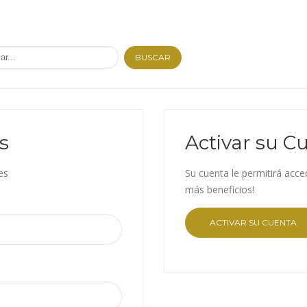
BUSCAR
s
Activar su C
es
Su cuenta le permitirá acce
más beneficios!
ACTIVAR SU CUENTA