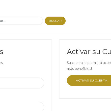
BUSCAR
s
Activar su C
es
Su cuenta le permitirá acce
más beneficios!
ACTIVAR SU CUENTA