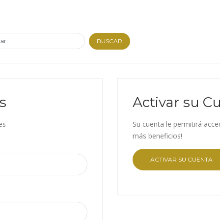
BUSCAR
s
Activar su C
es
Su cuenta le permitirá acce
más beneficios!
ACTIVAR SU CUENTA