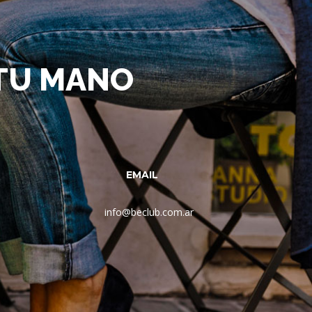
 TU MANO
EMAIL
info@beclub.com.ar