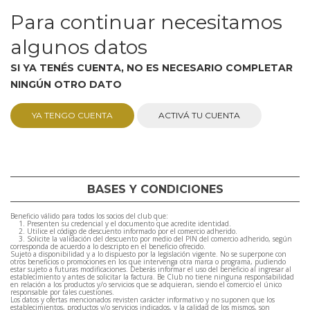
Para continuar necesitamos
algunos datos
SI YA TENÉS CUENTA, NO ES NECESARIO COMPLETAR
NINGÚN OTRO DATO
YA TENGO CUENTA
ACTIVÁ TU CUENTA
BASES Y CONDICIONES
Beneficio válido para todos los socios del club que:
1. Presenten su credencial y el documento que acredite identidad.
2. Utilice el código de descuento informado por el comercio adherido.
3. Solicite la validación del descuento por medio del PIN del comercio adherido, según
corresponda de acuerdo a lo descripto en el beneficio ofrecido.
Sujeto a disponibilidad y a lo dispuesto por la legislación vigente. No se superpone con
otros beneficios o promociones en los que intervenga otra marca o programa, pudiendo
estar sujeto a futuras modificaciones. Deberás informar el uso del beneficio al ingresar al
establecimiento y antes de solicitar la factura. Be Club no tiene ninguna responsabilidad
en relación a los productos y/o servicios que se adquieran, siendo el comercio el único
responsable por tales cuestiones.
Los datos y ofertas mencionados revisten carácter informativo y no suponen que los
establecimientos, productos y/o servicios indicados, y la calidad de los mismos, son