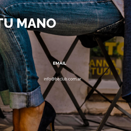
 TU MANO
EMAIL
info@beclub.com.ar